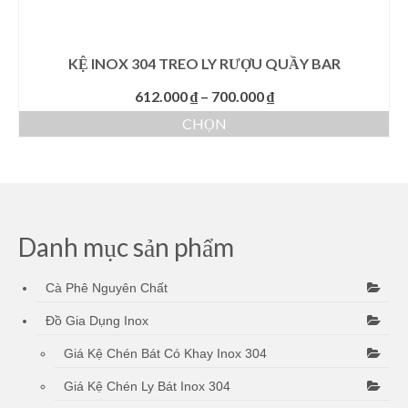
trên
trang
sản
KỆ INOX 304 TREO LY RƯỢU QUẦY BAR
phẩm
Khoảng
612.000
₫
–
700.000
₫
giá:
CHỌN
từ
Sản
612.000 ₫
phẩm
đến
này
700.000 ₫
có
nhiều
biến
Danh mục sản phẩm
thể.
Các
Cà Phê Nguyên Chất
tùy
chọn
Đồ Gia Dụng Inox
có
thể
Giá Kệ Chén Bát Có Khay Inox 304
được
chọn
Giá Kệ Chén Ly Bát Inox 304
trên