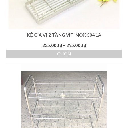
sản
phẩm
KỆ GIA VỊ 2 TẦNG VÍT INOX 304 LA
Khoảng
235.000
₫
–
295.000
₫
giá:
CHỌN
từ
Sản
235.000 ₫
phẩm
đến
này
295.000 ₫
có
nhiều
biến
thể.
Các
tùy
chọn
có
thể