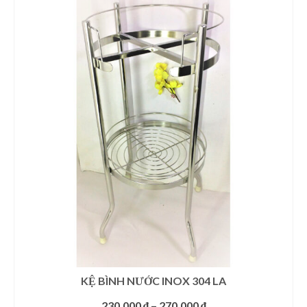
Giá Kệ Inox 304 Phòng Khách
Giá Kệ Inox 304 Bóng Gương
Cà Phê Nguyên Chất
KỆ BÌNH NƯỚC INOX 304 LA
Khoảng
230.000
₫
–
270.000
₫