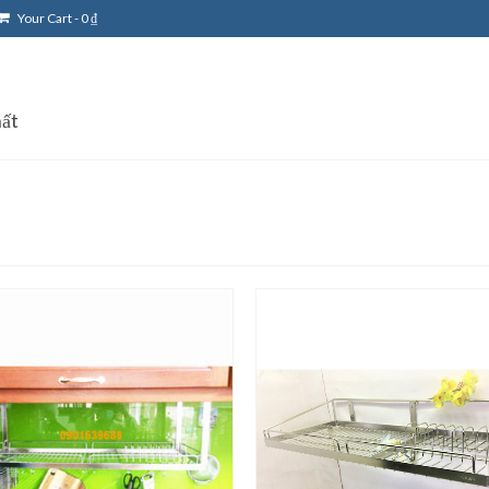
Your Cart
-
0
₫
ất