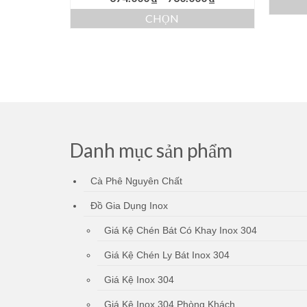
giá:
CHỌN
từ
Sản
674.000 ₫
phẩm
đến
này
760.000 ₫
có
nhiều
biến
thể.
Các
Danh mục sản phẩm
tùy
chọn
có
Cà Phê Nguyên Chất
thể
được
Đồ Gia Dụng Inox
chọn
trên
Giá Kệ Chén Bát Có Khay Inox 304
trang
sản
Giá Kệ Chén Ly Bát Inox 304
phẩm
Giá Kệ Inox 304
Giá Kệ Inox 304 Phòng Khách