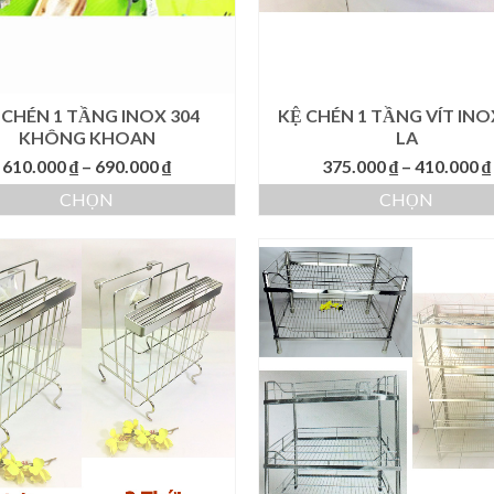
 CHÉN 1 TẦNG INOX 304
KỆ CHÉN 1 TẦNG VÍT INO
KHÔNG KHOAN
LA
Khoảng
610.000
₫
–
690.000
₫
375.000
₫
–
410.000
₫
giá:
CHỌN
CHỌN
từ
Sản
Sản
610.000 ₫
phẩm
phẩm
đến
này
này
690.000 ₫
có
có
nhiều
nhiều
biến
biến
thể.
thể.
Các
Các
tùy
tùy
chọn
chọn
có
có
thể
thể
được
được