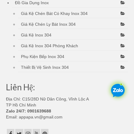
Đồ Gia Dụng Inox
có
thể
Giá Kệ Chén Bát Có Khay Inox 304
được
chọn
Giá Kệ Chén Ly Bát Inox 304
trên
trang
Giá Kệ Inox 304
sản
Giá Kệ Inox 304 Phòng Khách
phẩm
Phụ Kiện Bếp Inox 304
Thiết Bị Vệ Sinh Inox 304
Liên Hệ:
Địa Chỉ: C15/28D Nữ Dân Công, Vĩnh Lộc A
TP Hồ Chí Minh
Zalo 24/7: 0901639688
Email:
appapa.vn@gmail.com