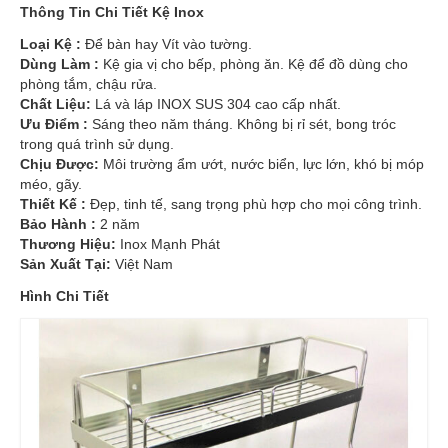
Thông Tin Chi Tiết Kệ Inox
Loại Kệ :
Để bàn hay Vít vào tường.
Dùng Làm :
Kệ gia vị cho bếp, phòng ăn. Kệ để đồ dùng cho
phòng tắm, chậu rửa.
Chất Liệu:
Lá và láp INOX SUS 304 cao cấp nhất.
Ưu Điểm :
Sáng theo năm tháng. Không bị rỉ sét, bong tróc
trong quá trình sử dụng.
Chịu Được:
Môi trường ẩm ướt, nước biển, lực lớn, khó bị móp
méo, gãy.
Thiết Kế :
Đẹp, tinh tế, sang trọng phù hợp cho mọi công trình.
Bảo Hành :
2 năm
Thương Hiệu:
Inox Mạnh Phát
Sản Xuất Tại:
Việt Nam
Hình Chi Tiết