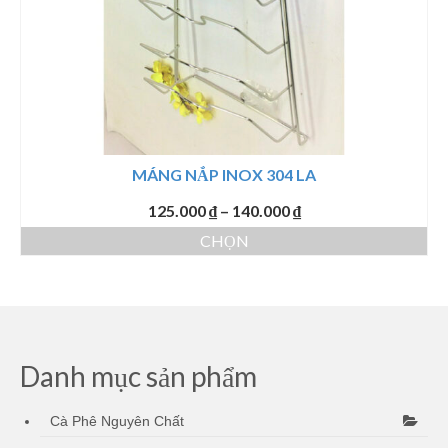
trên
trang
sản
phẩm
MÁNG NẮP INOX 304 LA
Khoảng
125.000
₫
–
140.000
₫
giá:
CHỌN
từ
Sản
125.000 ₫
phẩm
đến
này
140.000 ₫
có
nhiều
biến
Danh mục sản phẩm
thể.
Các
Cà Phê Nguyên Chất
tùy
chọn