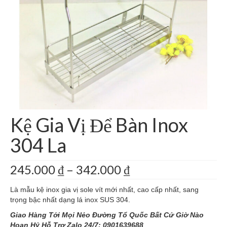
Giá Kệ Inox 304 Phòng Khách
Giá Kệ Inox 304 Bóng Gương
Cà Phê Nguyên Chất
Kệ Gia Vị Để Bàn Inox
304 La
Khoảng
245.000
₫
–
342.000
₫
giá:
từ
Là mẫu kệ inox gia vị sole vít mới nhất, cao cấp nhất, sang
245.000 ₫
trọng bậc nhất dạng lá inox SUS 304.
đến
Giao Hàng Tới Mọi Nẻo Đường Tổ Quốc Bất Cứ Giờ Nào
342.000 ₫
Hoan Hỷ Hỗ Trợ Zalo 24/7: 0901639688