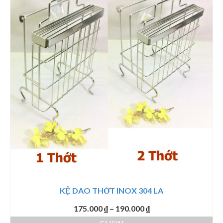
KỆ DAO THỚT INOX 304 LA
Khoảng
175.000
₫
–
190.000
₫
giá: