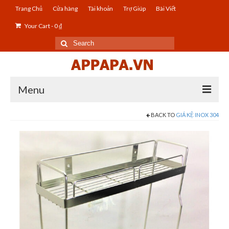
Trang Chủ
Cửa hàng
Tài khoản
Trợ Giúp
Bài Viết
Your Cart
-
0
₫
Search
for:
Menu
BACK TO
GIÁ KỆ INOX 304
Đồ Gia Dụng Inox
Giá Kệ Inox 304
Giá Kệ Chén Ly Bát Inox 304
Giá Kệ Chén Bát Có Khay Inox 304
Phụ Kiện Bếp Inox 304
Thiết Bị Vệ Sinh Inox 304