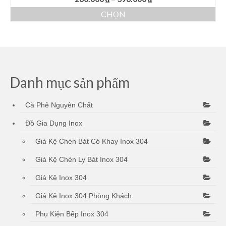
giá:
CHỌN
từ
Sản
260.000 ₫
phẩm
đến
này
396.000 ₫
có
nhiều
biến
Danh mục sản phẩm
thể.
Các
Cà Phê Nguyên Chất
tùy
chọn
Đồ Gia Dụng Inox
có
thể
Giá Kệ Chén Bát Có Khay Inox 304
được
chọn
Giá Kệ Chén Ly Bát Inox 304
trên
trang
Giá Kệ Inox 304
sản
Giá Kệ Inox 304 Phòng Khách
phẩm
Phụ Kiện Bếp Inox 304