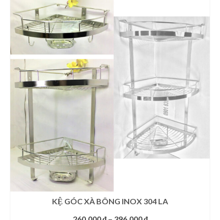
Giá Kệ Inox 304 Phòng Khách
Giá Kệ Inox 304 Bóng Gương
Cà Phê Nguyên Chất
KỆ GÓC XÀ BÔNG INOX 304 LA
Khoảng
260.000
₫
–
396.000
₫