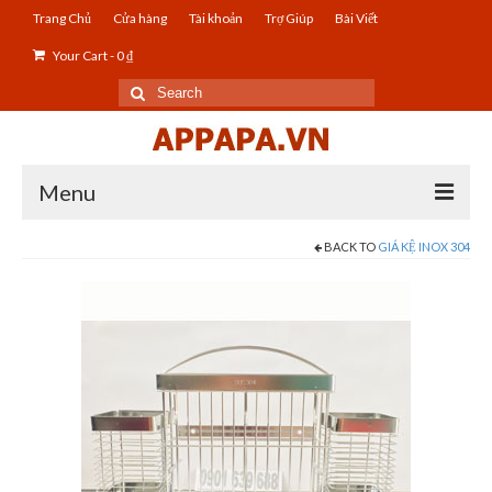
Trang Chủ
Cửa hàng
Tài khoản
Trợ Giúp
Bài Viết
Your Cart
-
0
₫
Search
for:
Menu
BACK TO
GIÁ KỆ INOX 304
Đồ Gia Dụng Inox
Giá Kệ Inox 304
Giá Kệ Chén Ly Bát Inox 304
Giá Kệ Chén Bát Có Khay Inox 304
Phụ Kiện Bếp Inox 304
Thiết Bị Vệ Sinh Inox 304