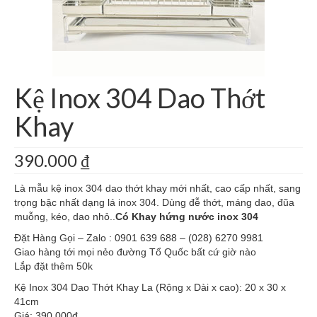
Giá Kệ Inox 304 Phòng Khách
Giá Kệ Inox 304 Bóng Gương
Cà Phê Nguyên Chất
Kệ Inox 304 Dao Thớt
Khay
390.000
₫
Là mẫu kệ inox 304 dao thớt khay mới nhất, cao cấp nhất, sang
trọng bậc nhất dạng lá inox 304. Dùng đễ thớt, máng dao, đũa
muỗng, kéo, dao nhỏ..
Có Khay hứng nước inox 304
Đặt Hàng Gọi – Zalo : 0901 639 688 – (028) 6270 9981
Giao hàng tới mọi nẻo đường Tổ Quốc bất cứ giờ nào
Lắp đặt thêm 50k
Kệ Inox 304 Dao Thớt Khay La (Rộng x Dài x cao): 20 x 30 x
41cm
Giá: 390.000đ