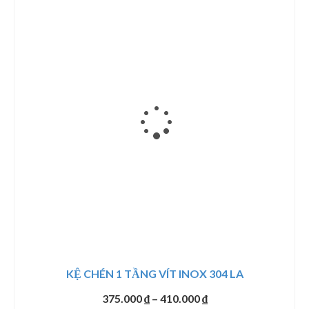
KỆ CHÉN 1 TẦNG VÍT INOX 304 LA
Khoảng
375.000
₫
–
410.000
₫