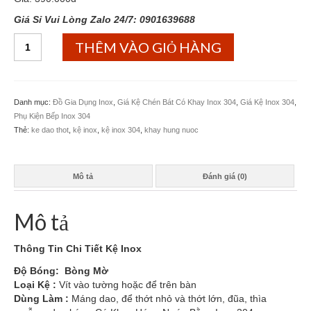
Giá Sỉ Vui Lòng Zalo 24/7: 0901639688
Kệ
THÊM VÀO GIỎ HÀNG
Inox
304
Dao
Thớt
Danh mục:
Đồ Gia Dụng Inox
,
Giá Kệ Chén Bát Có Khay Inox 304
,
Giá Kệ Inox 304
,
Khay
Phụ Kiện Bếp Inox 304
số
Thẻ:
ke dao thot
,
kệ inox
,
kệ inox 304
,
khay hung nuoc
lượng
Mô tả
Đánh giá (0)
Mô tả
Thông Tin Chi Tiết Kệ Inox
Độ Bóng: Bòng Mờ
Loại Kệ :
Vít vào tường hoặc để trên bàn
Dùng Làm :
Máng dao, để thớt nhỏ và thớt lớn, đũa, thìa