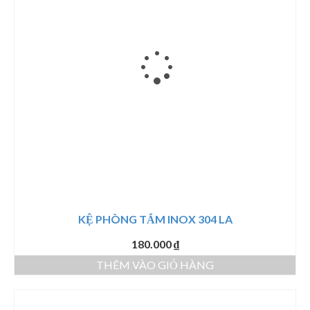
Các
tùy
chọn
có
thể
được
chọn
trên
trang
sản
phẩm
KỆ PHÒNG TẮM INOX 304 LA
180.000
₫
THÊM VÀO GIỎ HÀNG