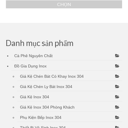
giá:
CHỌN
từ
Sản
375.000 ₫
phẩm
đến
này
410.000 ₫
có
nhiều
biến
Danh mục sản phẩm
thể.
Các
Cà Phê Nguyên Chất
tùy
chọn
Đồ Gia Dụng Inox
có
thể
Giá Kệ Chén Bát Có Khay Inox 304
được
chọn
Giá Kệ Chén Ly Bát Inox 304
trên
trang
Giá Kệ Inox 304
sản
Giá Kệ Inox 304 Phòng Khách
phẩm
Phụ Kiện Bếp Inox 304
Thiết Bị Vệ Sinh Inox 304