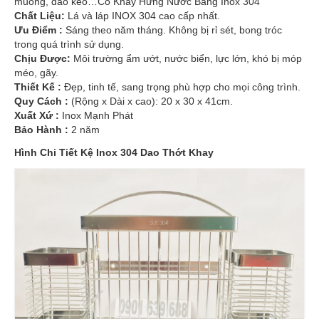
muỗng, dao kéo…Có Khay Hứng Nước Bằng Inox 304
Chất Liệu:
Lá và láp INOX 304 cao cấp nhất.
Ưu Điểm :
Sáng theo năm tháng. Không bị rỉ sét, bong tróc
trong quá trình sử dụng.
Chịu Được:
Môi trường ẩm ướt, nước biển, lực lớn, khó bị móp
méo, gãy.
Thiết Kế :
Đẹp, tinh tế, sang trọng phù hợp cho mọi công trình.
Quy Cách :
(Rộng x Dài x cao): 20 x 30 x 41cm.
Xuất Xứ :
Inox Mạnh Phát
Bảo Hành :
2 năm
Hình Chi Tiết Kệ Inox 304 Dao Thớt Khay